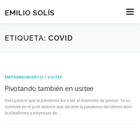
Saltar
al
EMILIO SOLÍS
Menú
contenido
SKILLS
FORMACIÓN
CONSULTORÍA
TEDX
ETIQUETA:
COVID
BLOG
ESCRÍBEME
EMPRENDIMIENTO
/
USITEE
Pivotando también en usitee
Pues parece que la pandemia iba a ser el momento de pivotar. Ya os
comenté en el post anterior que durante la pandemia decidimos abrir
la plataforma a empresas de …