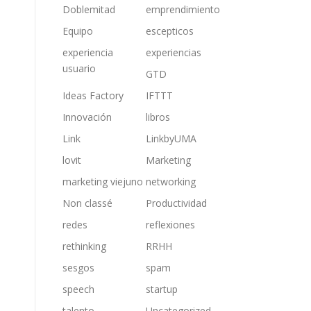
Doblemitad
emprendimiento
Equipo
escepticos
experiencia
experiencias
usuario
GTD
Ideas Factory
IFTTT
Innovación
libros
Link
LinkbyUMA
lovit
Marketing
marketing viejuno
networking
Non classé
Productividad
redes
reflexiones
rethinking
RRHH
sesgos
spam
speech
startup
talento
Uncategorized