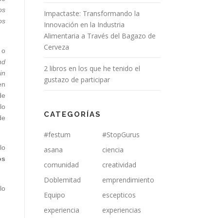
os
Impactaste: Transformando la
os
Innovación en la Industria
Alimentaria a Través del Bagazo de
Cerveza
 o
nd
2 libros en los que he tenido el
in
gustazo de participar
en
de
lo
CATEGORÍAS
de
#festum
#StopGurus
lo
asana
ciencia
os
comunidad
creatividad
Doblemitad
emprendimiento
lo
Equipo
escepticos
experiencia
experiencias