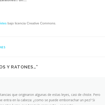
cazaratones!! Uff…
Tetes
b
ajo licencia Creative Commons.
NES
OS Y RATONES…
”
tancias que originaron algunas de estas leyes, casi de chiste. Pero
e entra en la cabeza: ¿como se puede emborrachar un pez? Si