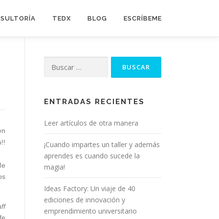
SULTORÍA
TEDX
BLOG
ESCRÍBEME
Buscar:
ENTRADAS RECIENTES
Leer artículos de otra manera
en
!!
¡Cuando impartes un taller y además
aprendes es cuando sucede la
Me
magia!
os
Ideas Factory: Un viaje de 40
ediciones de innovación y
ff
emprendimiento universitario
fe