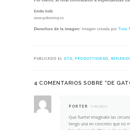
Por cierto, al final contrataron a especialistas 
Emilio Solís
www.gottraining.es
Derechos de la imagen:
Imagen creada por
Trois 
PUBLICADO EL
GTD
,
PRODUCTIVIDAD
,
REFLEXIO
4 COMENTARIOS SOBRE “
DE GAT
PORTER
11/01/2012
Que fuerte! imaginate las circuns
tengo una en concreto que no m