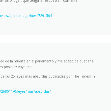
ier otro lugar, que tenga la respuesta… comenta.
:
/mview/ajeno.magazine/17291504
lidad de la muerte en el parlamento y me acabo de quedar a
 es posible!! Vaya tela…
 de las 25 leyes más absurdas publicadas por The Times!! (Y
a/268011/0/leyes/mas/absurdas/