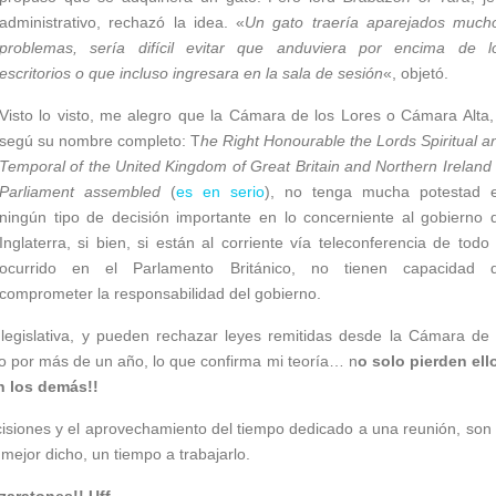
administrativo, rechazó la idea. «
Un gato traería aparejados much
problemas, sería difícil evitar que anduviera por encima de l
escritorios o que incluso ingresara en la sala de sesión
«, objetó.
Visto lo visto, me alegro que la Cámara de los Lores o Cámara Alta,
segú su nombre completo: T
he Right Honourable the Lords Spiritual a
Temporal of the United Kingdom of Great Britain and Northern Ireland 
Parliament assembled
(
es en serio
), no tenga mucha potestad 
ningún tipo de decisión importante en lo concerniente al gobierno 
Inglaterra, si bien, si están al corriente vía teleconferencia de todo 
ocurrido en el Parlamento Británico, no tienen capacidad 
comprometer la responsabilidad del gobierno.
legislativa, y pueden rechazar leyes remitidas desde la Cámara de 
o por más de un año, lo que confirma mi teoría… n
o solo pierden ell
n los demás!!
isiones y el aprovechamiento del tiempo dedicado a una reunión, son 
mejor dicho, un tiempo a trabajarlo.