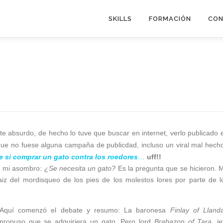
SKILLS
FORMACIÓN
CON
nte absurdo, de hecho lo tuve que buscar en internet, verlo publicado 
que no fuese alguna campaña de publicdad, incluso un viral mal hecho
e si comprar un gato contra los roedores
…
uff!!
 de mi asombro:
¿Se necesita un gato?
Es la pregunta que se hicieron. 
raiz del mordisqueo de los pies de los molestos lores por parte de l
Aquí comenzó el debate y resumo: La baronesa
Finlay of Llanda
propuso que se adquiriera un gato. Pero lord
Brabazon of Tara
, je