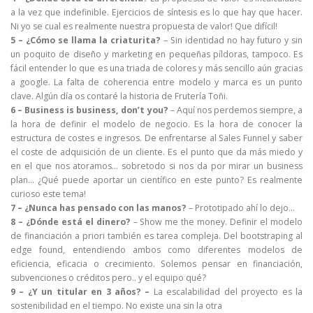
a la vez que indefinible. Ejercicios de síntesis es lo que hay que hacer.
Ni yo se cual es realmente nuestra propuesta de valor! Que difícil!
5 – ¿Cómo se llama la criaturita?
– Sin identidad no hay futuro y sin
un poquito de diseño y marketing en pequeñas píldoras, tampoco. Es
fácil entender lo que es una triada de colores y más sencillo aún gracias
a google. La falta de coherencia entre modelo y marca es un punto
clave. Algún día os contaré la historia de Frutería Toñi.
6 – Business is business, don’t you?
– Aquí nos perdemos siempre, a
la hora de definir el modelo de negocio. Es la hora de conocer la
estructura de costes e ingresos. De enfrentarse al Sales Funnel y saber
el coste de adquisición de un cliente. Es el punto que da más miedo y
en el que nos atoramos… sobretodo si nos da por mirar un business
plan… ¿Qué puede aportar un científico en este punto? Es realmente
curioso este tema!
7 – ¿Nunca has pensado con las manos?
– Prototipado ahí lo dejo…
8 – ¿Dónde está el dinero?
– Show me the money. Definir el modelo
de financiación a priori también es tarea compleja. Del bootstraping al
edge found, entendiendo ambos como diferentes modelos de
eficiencia, eficacia o crecimiento. Solemos pensar en financiación,
subvenciones o créditos pero.. y el equipo qué?
9 – ¿Y un titular en 3 años? –
La escalabilidad del proyecto es la
sostenibilidad en el tiempo. No existe una sin la otra