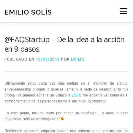
Saltar
al
EMILIO SOLÍS
Menú
contenido
SKILLS
FORMACIÓN
CONSULTORÍA
TEDX
@FAQStartup – De la idea a la acción
en 9 pasos
BLOG
ESCRÍBEME
PÚBLICADO EN
16/06/2015
POR
EMILIO
Ultimamente estoy cada vez más metido en el mundillo de startup,
entrepeneurship o como lo quieras llamar y, a parte de desarrollar la mía
propia (Ya puedes echarle un vistazo a
Lovit
!) me encanta ver como es el
comportamiento de las personas frente al inicio de un proyecto!
En este punto, me ha dado por hacer un decálogo… y dada nuestra
trayectoria, será un decálogo de 9
Realmente acabo de empezar a darle una primera vuelta y estos son los