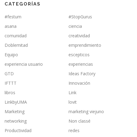
CATEGORÍAS
#festum
#StopGurus
asana
ciencia
comunidad
creatividad
Doblemitad
emprendimiento
Equipo
escepticos
experiencia usuario
experiencias
GTD
Ideas Factory
IFTTT
Innovación
libros
Link
LinkbyUMA
lovit
Marketing
marketing viejuno
networking
Non classé
Productividad
redes