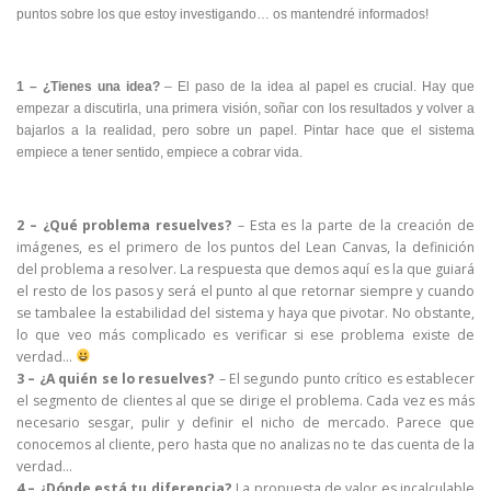
puntos sobre los que estoy investigando… os mantendré informados!
1 – ¿Tienes una idea?
– El paso de la idea al papel es crucial. Hay que
empezar a discutirla, una primera visión, soñar con los resultados y volver a
bajarlos a la realidad, pero sobre un papel. Pintar hace que el sistema
empiece a tener sentido, empiece a cobrar vida.
2 – ¿Qué problema resuelves?
– Esta es la parte de la creación de
imágenes, es el primero de los puntos del Lean Canvas, la definición
del problema a resolver. La respuesta que demos aquí es la que guiará
el resto de los pasos y será el punto al que retornar siempre y cuando
se tambalee la estabilidad del sistema y haya que pivotar. No obstante,
lo que veo más complicado es verificar si ese problema existe de
verdad…
3 – ¿A quién se lo resuelves?
– El segundo punto crítico es establecer
el segmento de clientes al que se dirige el problema. Cada vez es más
necesario sesgar, pulir y definir el nicho de mercado. Parece que
conocemos al cliente, pero hasta que no analizas no te das cuenta de la
verdad…
4 – ¿Dónde está tu diferencia?
La propuesta de valor es incalculable