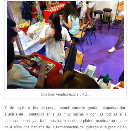
Que bien vendría esto en I+D…
Y de aquí, a los peques…
sencillamente
genial
,
espectacular
,
alucinante
… sentados en sillas muy bajitas y con las rodillas a la
altura de las orejas, teníamos los ojos como platos
mientras un enano
de 4 años nos hablaba de la fermentación del plátano y la producción