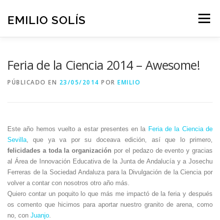
Saltar
al
EMILIO SOLÍS
Menú
contenido
SKILLS
FORMACIÓN
CONSULTORÍA
TEDX
Feria de la Ciencia 2014 – Awesome!
PÚBLICADO EN
23/05/2014
POR
EMILIO
BLOG
ESCRÍBEME
Este año hemos vuelto a estar presentes en la
Feria de la Ciencia de
Sevilla
, que ya va por su doceava edición, así que lo primero,
felicidades a toda la organización
por el pedazo de evento y gracias
al Área de Innovación Educativa de la Junta de Andalucía y a Josechu
Ferreras de la Sociedad Andaluza para la Divulgación de la Ciencia por
volver a contar con nosotros otro año más.
Quiero contar un poquito lo que más me impactó de la feria y después
os comento que hicimos para aportar nuestro granito de arena, como
no, con
Juanjo
.